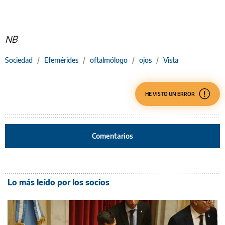
NB
Sociedad
/
Efemérides
/
oftalmólogo
/
ojos
/
Vista
HE VISTO UN ERROR
Comentarios
Lo más leído por los socios