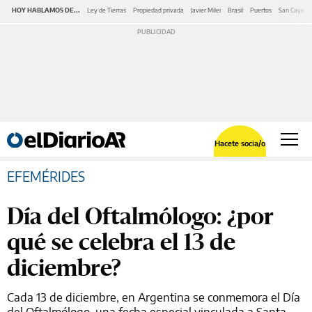
HOY HABLAMOS DE...
Ley de Tierras
Propiedad privada
Javier Milei
Brasil
Puertos
San Cayeta
Hacete socia/o
EFEMÉRIDES
Día del Oftalmólogo: ¿por
qué se celebra el 13 de
diciembre?
Cada 13 de diciembre, en Argentina se conmemora el Día
del Oftalmólogo, una fecha especial vinculada a Santa