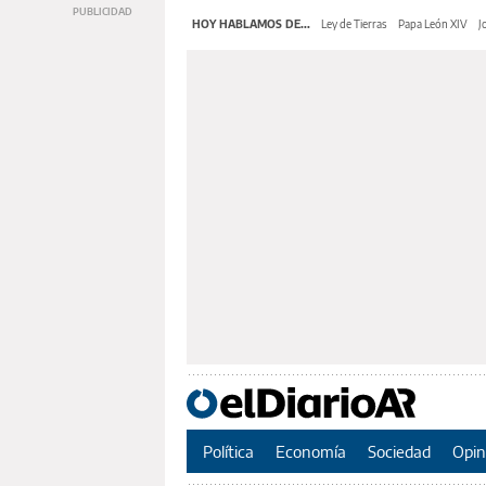
HOY HABLAMOS DE...
Ley de Tierras
Papa León XIV
J
Política
Economía
Sociedad
Opin