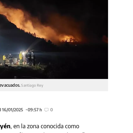
 evacuados.
Santiago Rey
l 16/01/2025
09:57 h
0
yén
, en la zona conocida como