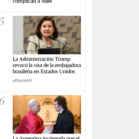
complican a Milei
5
La Administración Trump
revocó la visa de la embajadora
brasileña en Estados Unidos
elDiarioAR
6
La Argentina incómoda que el