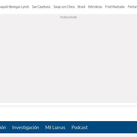
oaquín Benegas Lynch
San Cayetano
Swap con China
Brasil
Petroleras
Fred Machado
Fentan
ión
Investigación
Mil Lianas
Podcast