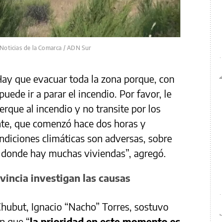
 Noticias de la Comarca / ADN Sur
 Hay que evacuar toda la zona porque, con
ede ir a parar el incendio. Por favor, le
rque al incendio y no transite por los
ente, que comenzó hace dos horas y
ndiciones climáticas son adversas, sobre
, donde hay muchas viviendas”, agregó.
vincia investigan las causas
Chubut, Ignacio “Nacho” Torres, sostuvo
n que “
la prioridad en este momento es