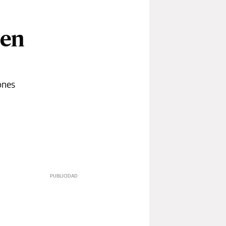
 en
ones