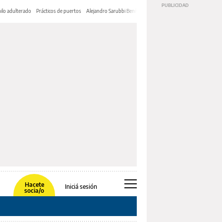
ilo adulterado
Prácticos de puertos
Alejandro Sarubbi Benítez
Hacete
Iniciá sesión
socia/o