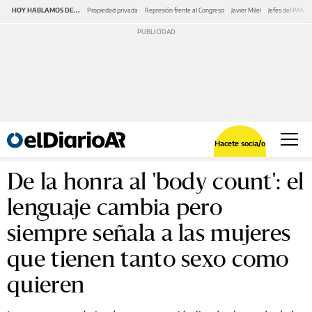
HOY HABLAMOS DE...
Propiedad privada
Represión frente al Congreso
Javier Milei
Jefes del PAMI
Hacete socia/o
De la honra al 'body count': el
lenguaje cambia pero
siempre señala a las mujeres
que tienen tanto sexo como
quieren