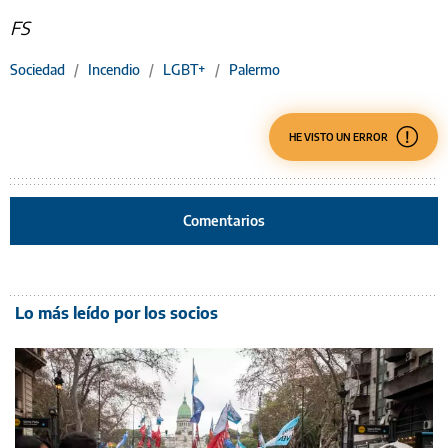
FS
Sociedad
/
Incendio
/
LGBT+
/
Palermo
HE VISTO UN ERROR
Comentarios
Lo más leído por los socios