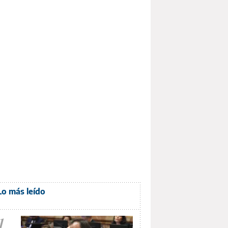
Lo más leído
1