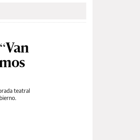
 “Van
amos
orada teatral
bierno.