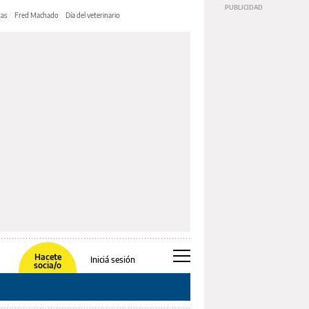
tas
Fred Machado
Día del veterinario
Hacete
Iniciá sesión
socia/o