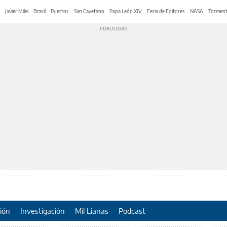
Javier Milei
Brasil
Puertos
San Cayetano
Papa León XIV
Feria de Editores
NASA
Tormen
ión
Investigación
Mil Lianas
Podcast