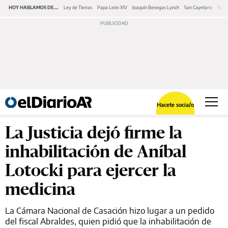
HOY HABLAMOS DE...
Ley de Tierras
Papa León XIV
Joaquín Benegas Lynch
San Cayetano
Swap
Hacete socia/o
La Justicia dejó firme la
inhabilitación de Aníbal
Lotocki para ejercer la
medicina
La Cámara Nacional de Casación hizo lugar a un pedido
del fiscal Abraldes, quien pidió que la inhabilitación de