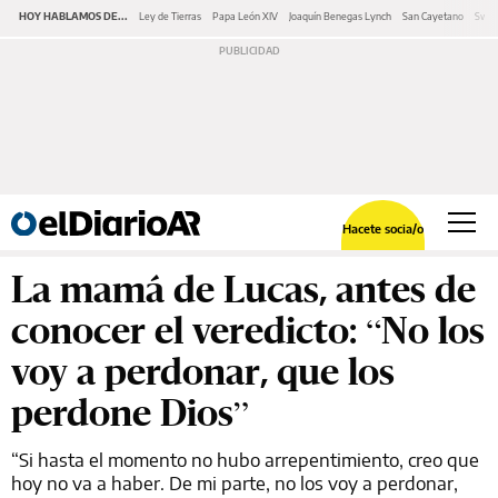
HOY HABLAMOS DE...
Ley de Tierras
Papa León XIV
Joaquín Benegas Lynch
San Cayetano
Swap
Hacete socia/o
La mamá de Lucas, antes de
conocer el veredicto: “No los
voy a perdonar, que los
perdone Dios”
“Si hasta el momento no hubo arrepentimiento, creo que
hoy no va a haber. De mi parte, no los voy a perdonar,