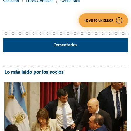
Sociedad
/
Lucas González
/
Gatillo fácil
HE VISTO UN ERROR
Comentarios
Lo más leído por los socios