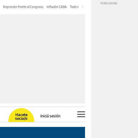
Represión frente al Congreso
Inflación CABA
Teatro
Feria de Editores
Mery Streep
Hacete
Iniciá sesión
socia/o