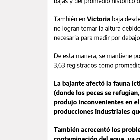
bajas y del promedio histórico d
También en
Victoria
baja desde
no logran tomar la altura debido
necesaria para medir por debajo
De esta manera, se mantiene por
3,63 registrados como promedio
La bajante afectó la fauna íct
(donde los peces se refugian
produjo inconvenientes en el 
producciones industriales qu
También acrecentó los problem
contaminación del agua, ya qu