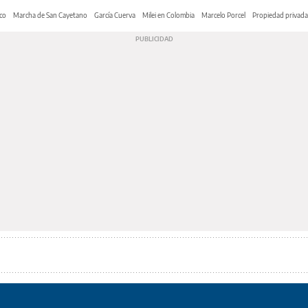
co
Marcha de San Cayetano
García Cuerva
Milei en Colombia
Marcelo Porcel
Propiedad privada