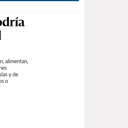
odría
l
an, alimentan,
ones
slas y de
os o