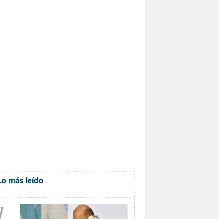
Lo más leído
1