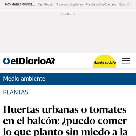
HOY HABLAMOS DE...
Casa Rosada
Panorama económico
Marcha de San Cayetano
García Cuerva
Hacete socia/o
Medio ambiente
PLANTAS
Huertas urbanas o tomates
en el balcón: ¿puedo comer
lo que planto sin miedo a la