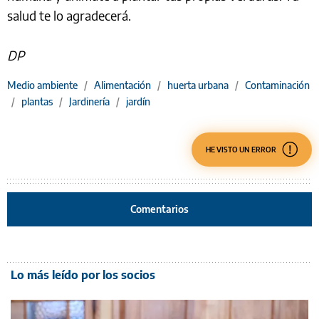
salud te lo agradecerá.
DP
Medio ambiente
/
Alimentación
/
huerta urbana
/
Contaminación
/
plantas
/
Jardinería
/
jardín
HE VISTO UN ERROR
Comentarios
Lo más leído por los socios