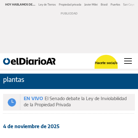
HOY HABLAMOS DE...
Ley de Tierras
Propiedad privada
Javier Milei
Brasil
Puertos
San Cayeta
Hacete socia/o
plantas
EN VIVO
El Senado debate la Ley de Inviolabilidad
de la Propiedad Privada
4 de noviembre de 2025