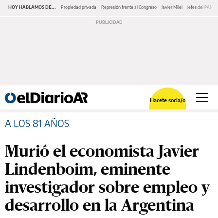
HOY HABLAMOS DE...
Propiedad privada
Represión frente al Congreso
Javier Milei
Jefes del PAMI
Hacete socia/o
A LOS 81 AÑOS
Murió el economista Javier
Lindenboim, eminente
investigador sobre empleo y
desarrollo en la Argentina