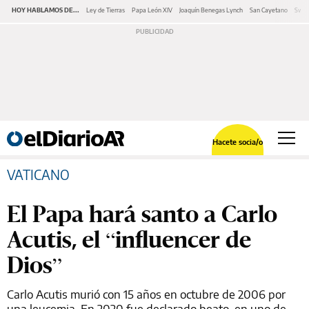
HOY HABLAMOS DE...
Ley de Tierras
Papa León XIV
Joaquín Benegas Lynch
San Cayetano
Swap
Hacete socia/o
VATICANO
El Papa hará santo a Carlo
Acutis, el “influencer de
Dios”
Carlo Acutis murió con 15 años en octubre de 2006 por
una leucemia. En 2020 fue declarado beato, en uno de