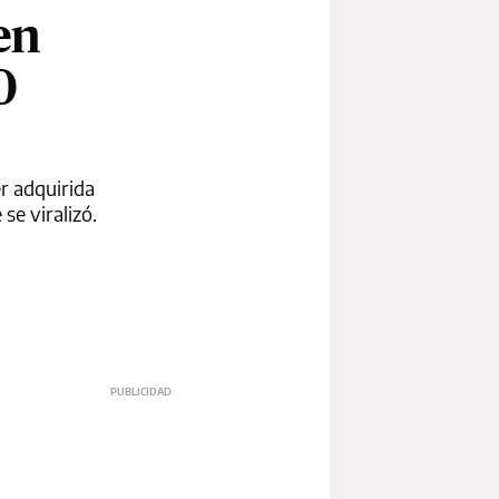
en
0
er adquirida
se viralizó.