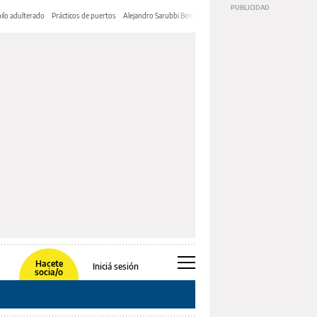
ilo adulterado
Prácticos de puertos
Alejandro Sarubbi Benítez
Hacete
Iniciá sesión
socia/o