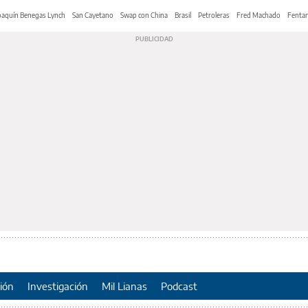
oaquín Benegas Lynch
San Cayetano
Swap con China
Brasil
Petroleras
Fred Machado
Fentan
ión
Investigación
Mil Lianas
Podcast