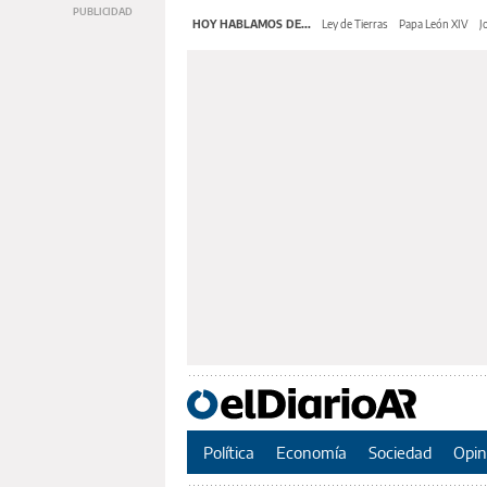
HOY HABLAMOS DE...
Ley de Tierras
Papa León XIV
J
Política
Economía
Sociedad
Opin