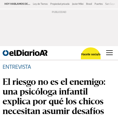
HOY HABLAMOS DE...
Ley de Tierras
Propiedad privada
Javier Milei
Brasil
Puertos
San Cayeta
Hacete socia/o
ENTREVISTA
El riesgo no es el enemigo:
una psicóloga infantil
explica por qué los chicos
necesitan asumir desafíos