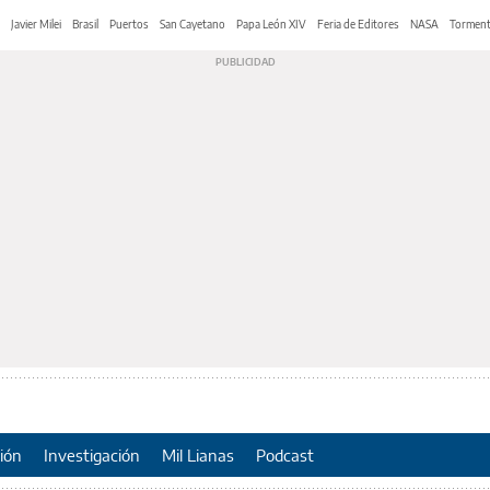
Javier Milei
Brasil
Puertos
San Cayetano
Papa León XIV
Feria de Editores
NASA
Tormen
ión
Investigación
Mil Lianas
Podcast