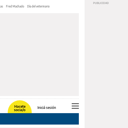
tas
Fred Machado
Día del veterinario
Hacete
Iniciá sesión
socia/o