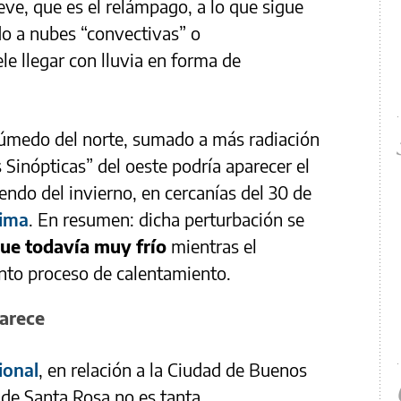
eve, que es el relámpago, a lo que sigue
do a nubes “convectivas” o
ele llegar con lluvia en forma de
 húmedo del norte, sumado a más radiación
s Sinópticas” del oeste podría aparecer el
ndo del invierno, en cercanías del 30 de
Lima
. En resumen: dicha perturbación se
gue todavía muy frío
mientras el
ento proceso de calentamiento.
parece
ional
, en relación a la Ciudad de Buenos
a de Santa Rosa no es tanta.