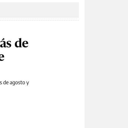
ás de
e
as de agosto y