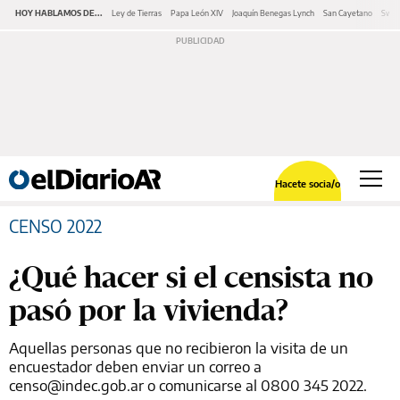
HOY HABLAMOS DE...
Ley de Tierras
Papa León XIV
Joaquín Benegas Lynch
San Cayetano
Swap
Hacete socia/o
CENSO 2022
¿Qué hacer si el censista no
pasó por la vivienda?
Aquellas personas que no recibieron la visita de un
encuestador deben enviar un correo a
censo@indec.gob.ar o comunicarse al 0800 345 2022.