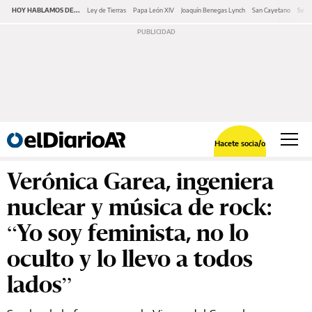
HOY HABLAMOS DE...
Ley de Tierras
Papa León XIV
Joaquín Benegas Lynch
San Cayetano
Swap
Hacete socia/o
Verónica Garea, ingeniera
nuclear y música de rock:
“Yo soy feminista, no lo
oculto y lo llevo a todos
lados”