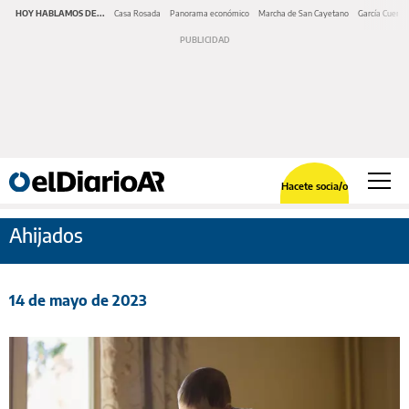
HOY HABLAMOS DE...
Casa Rosada
Panorama económico
Marcha de San Cayetano
García Cuerva
Hacete socia/o
Ahijados
14 de mayo de 2023