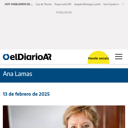
HOY HABLAMOS DE...
Ley de Tierras
Papa León XIV
Joaquín Benegas Lynch
San Cayetano
Swap
Hacete socia/o
Ana Lamas
13 de febrero de 2025