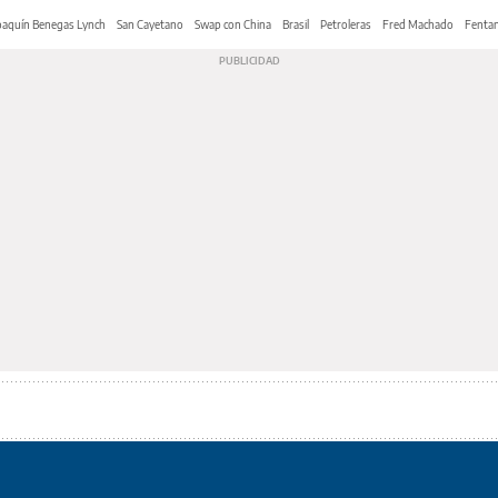
oaquín Benegas Lynch
San Cayetano
Swap con China
Brasil
Petroleras
Fred Machado
Fentan