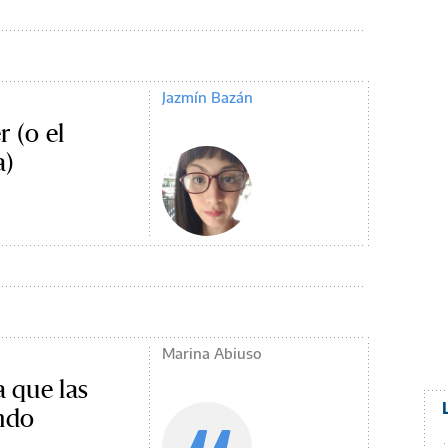
Jazmín Bazán
 (o el
a)
Marina Abiuso
a que las
ndo