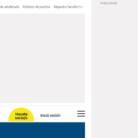
ilo adulterado
Prácticos de puertos
Alejandro Sarubbi Benítez
Hacete
Iniciá sesión
socia/o