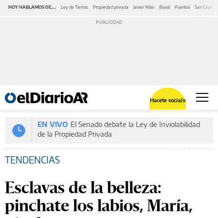
HOY HABLAMOS DE...
Ley de Tierras
Propiedad privada
Javier Milei
Brasil
Puertos
San Cayeta
Hacete socia/o
EN VIVO
El Senado debate la Ley de Inviolabilidad
de la Propiedad Privada
TENDENCIAS
Esclavas de la belleza:
pinchate los labios, María,