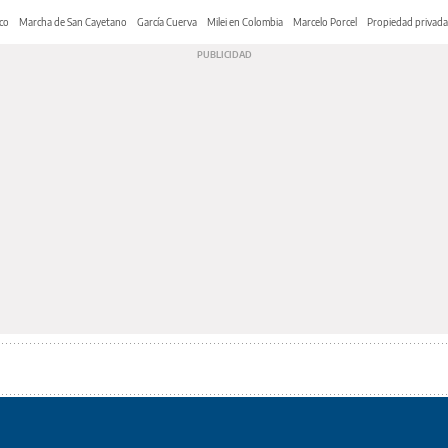
co
Marcha de San Cayetano
García Cuerva
Milei en Colombia
Marcelo Porcel
Propiedad privada