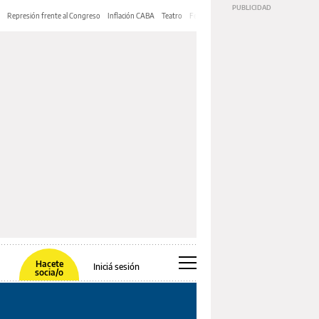
Represión frente al Congreso
Inflación CABA
Teatro
Feria de Editores
Mery Streep
Hacete
Iniciá sesión
socia/o