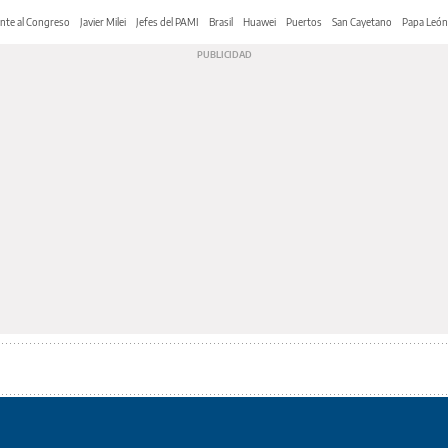
nte al Congreso
Javier Milei
Jefes del PAMI
Brasil
Huawei
Puertos
San Cayetano
Papa León