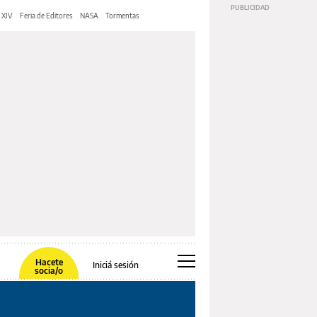
 XIV
Feria de Editores
NASA
Tormentas
Hacete
Iniciá sesión
socia/o