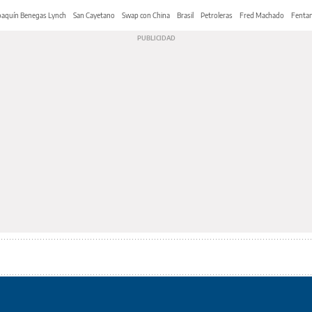
oaquín Benegas Lynch
San Cayetano
Swap con China
Brasil
Petroleras
Fred Machado
Fentan