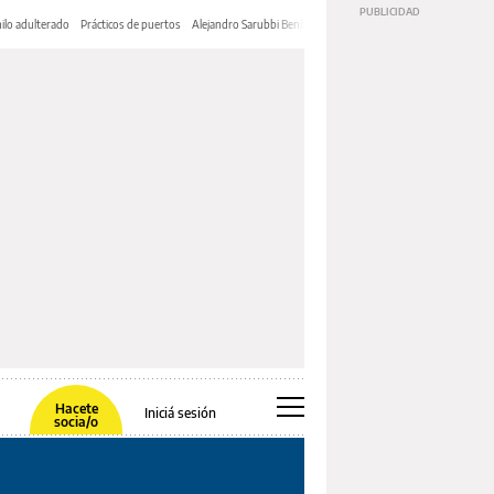
ilo adulterado
Prácticos de puertos
Alejandro Sarubbi Benítez
Hacete
Iniciá sesión
socia/o