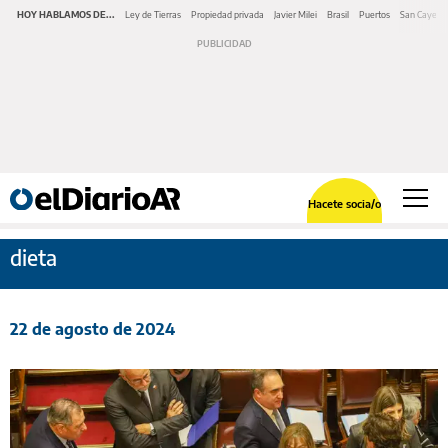
HOY HABLAMOS DE...
Ley de Tierras
Propiedad privada
Javier Milei
Brasil
Puertos
San Cayeta
Hacete socia/o
dieta
22 de agosto de 2024