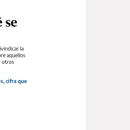
é se
ivindicar la
re aquellos
y otros
, cifra que