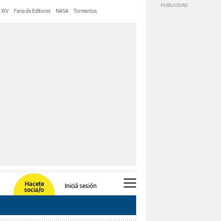
 XIV
Feria de Editores
NASA
Tormentas
Hacete
Iniciá sesión
socia/o