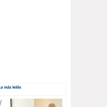
Lo más leído
1