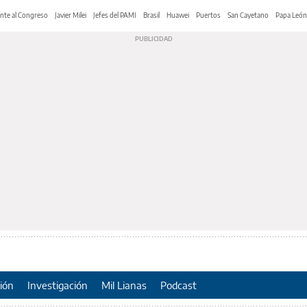
nte al Congreso
Javier Milei
Jefes del PAMI
Brasil
Huawei
Puertos
San Cayetano
Papa León
ión
Investigación
Mil Lianas
Podcast