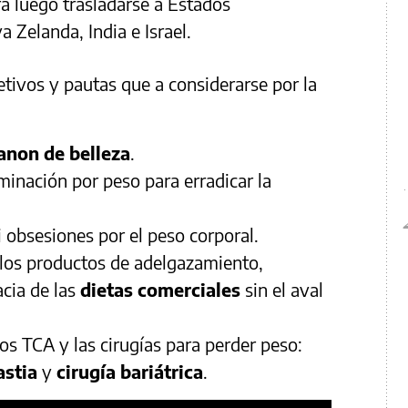
ra luego trasladarse a Estados
 Zelanda, India e Israel.
tivos y pautas que a considerarse por la
anon de belleza
.
iminación por peso para erradicar la
i obsesiones por el peso corporal.
e los productos de adelgazamiento,
acia de las
dietas comerciales
sin el aval
los TCA y las cirugías para perder peso:
astia
y
cirugía bariátrica
.