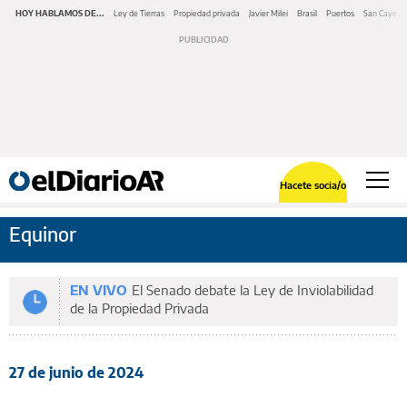
HOY HABLAMOS DE...
Ley de Tierras
Propiedad privada
Javier Milei
Brasil
Puertos
San Cayeta
Hacete socia/o
Equinor
EN VIVO
El Senado debate la Ley de Inviolabilidad
de la Propiedad Privada
27 de junio de 2024