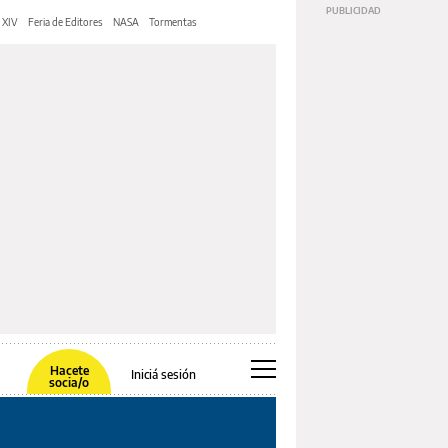
 XIV
Feria de Editores
NASA
Tormentas
Hacete
Iniciá sesión
socia/o