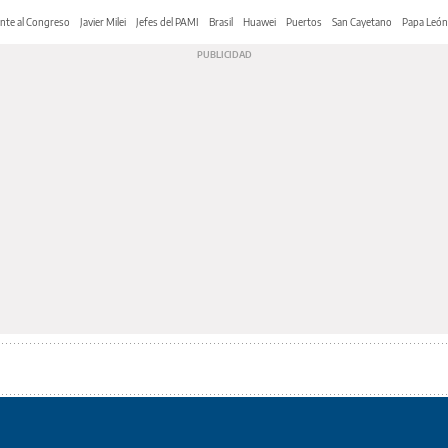
nte al Congreso
Javier Milei
Jefes del PAMI
Brasil
Huawei
Puertos
San Cayetano
Papa León