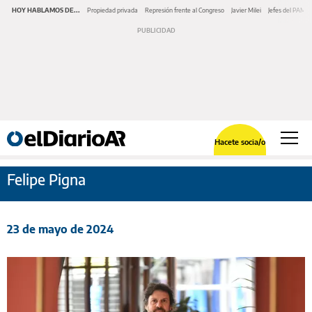
HOY HABLAMOS DE...
Propiedad privada
Represión frente al Congreso
Javier Milei
Jefes del PAMI
Hacete socia/o
Felipe Pigna
23 de mayo de 2024