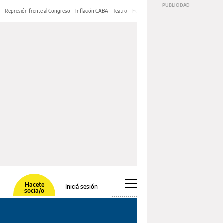
Represión frente al Congreso
Inflación CABA
Teatro
Feria de Editores
Mery Streep
Hacete
Iniciá sesión
socia/o