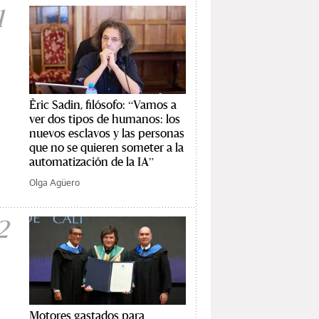
1
Èric Sadin, filósofo: “Vamos a
ver dos tipos de humanos: los
nuevos esclavos y las personas
que no se quieren someter a la
automatización de la IA”
Olga Agüero
2
Motores gastados para