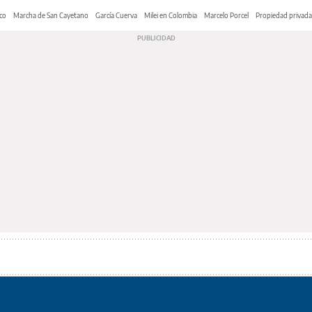
co
Marcha de San Cayetano
García Cuerva
Milei en Colombia
Marcelo Porcel
Propiedad privada