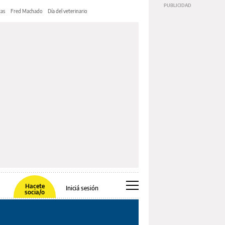
tas
Fred Machado
Día del veterinario
Hacete
Iniciá sesión
socia/o