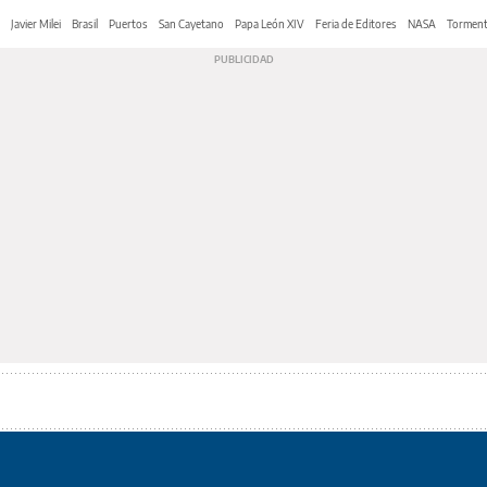
Javier Milei
Brasil
Puertos
San Cayetano
Papa León XIV
Feria de Editores
NASA
Tormen