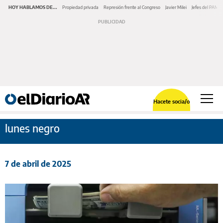
HOY HABLAMOS DE...
Propiedad privada
Represión frente al Congreso
Javier Milei
Jefes del PAMI
Hacete socia/o
lunes negro
7 de abril de 2025