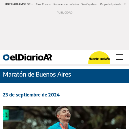
HOY HABLAMOS DE...
Casa Rosada
Panorama económico
San Cayetano
Propiedad privada
Repr
Hacete socia/o
Maratón de Buenos Aires
23 de septiembre de 2024