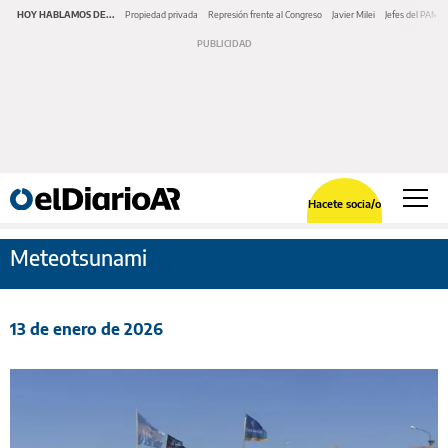
HOY HABLAMOS DE...
Propiedad privada
Represión frente al Congreso
Javier Milei
Jefes del PAMI
Hacete socia/o
Meteotsunami
13 de enero de 2026