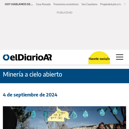
HOY HABLAMOS DE...
Casa Rosada
Panorama económico
San Cayetano
Propiedad privada
Repr
Hacete socia/o
Minería a cielo abierto
4 de septiembre de 2024