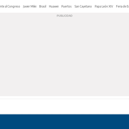
nte al Congreso
Javier Milei
Brasil
Huawei
Puertos
San Cayetano
Papa León XIV
Feria de E