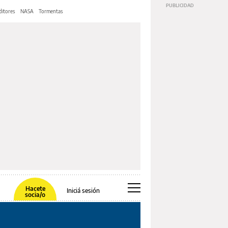
ditores
NASA
Tormentas
Hacete
Iniciá sesión
socia/o