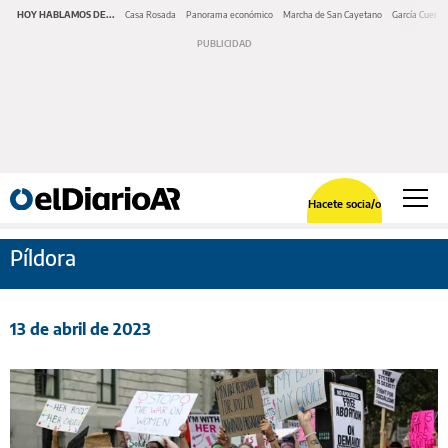
HOY HABLAMOS DE...
Casa Rosada
Panorama económico
Marcha de San Cayetano
García Cuerva
Hacete socia/o
Píldora
13 de abril de 2023