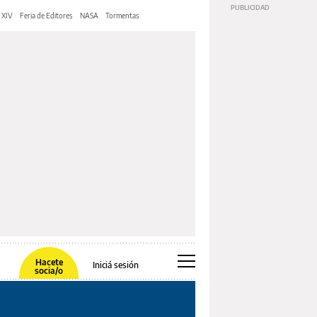
 XIV
Feria de Editores
NASA
Tormentas
Hacete
Iniciá sesión
socia/o