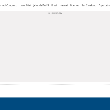
nte al Congreso
Javier Milei
Jefes del PAMI
Brasil
Huawei
Puertos
San Cayetano
Papa León