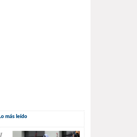
Lo más leído
1