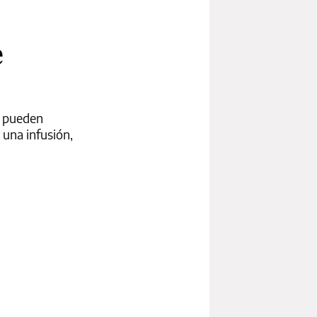
e
o pueden
 una infusión,