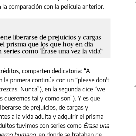
n la comparación con la película anterior.
iene liberarse de prejuicios y cargas
r el prisma que los que hoy en día
series como 'Érase una vez la vida'
 créditos, comparten dedicatoria: “A
n la primera continúa con un “please don't
crezcas. Nunca”), en la segunda dice “we
s queremos tal y como son”). Y es que
iberarse de prejuicios, de cargas y
es a la vida adulta y adquirir el prisma
dultos tuvimos con series como
Érase una
cuerpo humano
, en donde se trataban de