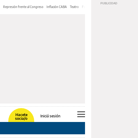
Represión frente al Congreso
Inflación CABA
Teatro
Feria de Editores
Mery Streep
Hacete
Iniciá sesión
socia/o