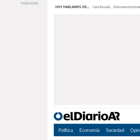
HOY HABLAMOS DE...
Casa Rosada
Panorama económi
Política
Economía
Sociedad
Opin