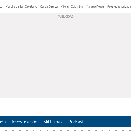
co
Marcha de San Cayetano
García Cuerva
Milei en Colombia
Marcelo Porcel
Propiedad privada
ión
Investigación
Mil Lianas
Podcast