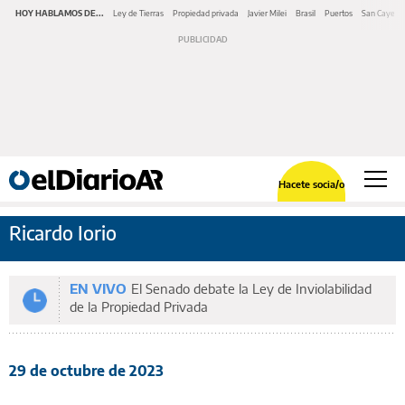
HOY HABLAMOS DE...
Ley de Tierras
Propiedad privada
Javier Milei
Brasil
Puertos
San Cayeta
Hacete socia/o
Ricardo Iorio
EN VIVO
El Senado debate la Ley de Inviolabilidad
de la Propiedad Privada
29 de octubre de 2023