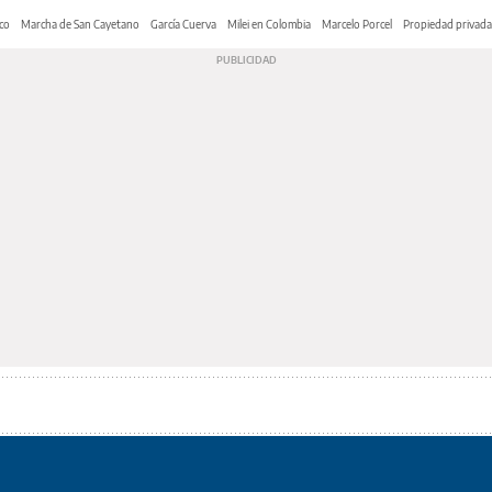
co
Marcha de San Cayetano
García Cuerva
Milei en Colombia
Marcelo Porcel
Propiedad privada