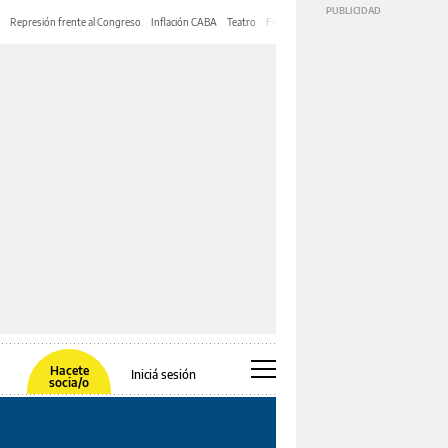
Represión frente al Congreso
Inflación CABA
Teatro
Feria de Editores
Mery Streep
Hacete
Iniciá sesión
socia/o