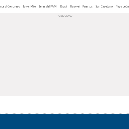
nte al Congreso
Javier Milei
Jefes del PAMI
Brasil
Huawei
Puertos
San Cayetano
Papa León