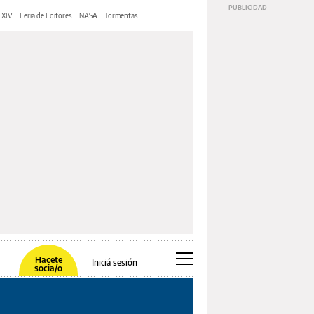
 XIV
Feria de Editores
NASA
Tormentas
Hacete
Iniciá sesión
socia/o