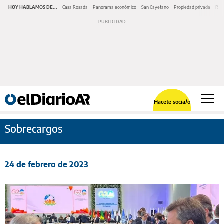
HOY HABLAMOS DE...
Casa Rosada
Panorama económico
San Cayetano
Propiedad privada
Repr
Hacete socia/o
Sobrecargos
24 de febrero de 2023