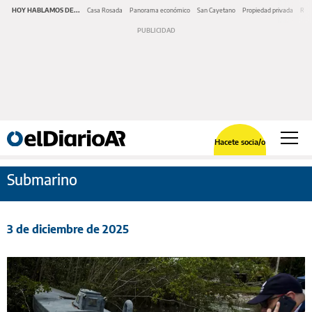
HOY HABLAMOS DE...
Casa Rosada
Panorama económico
San Cayetano
Propiedad privada
Repr
Hacete socia/o
Submarino
3 de diciembre de 2025