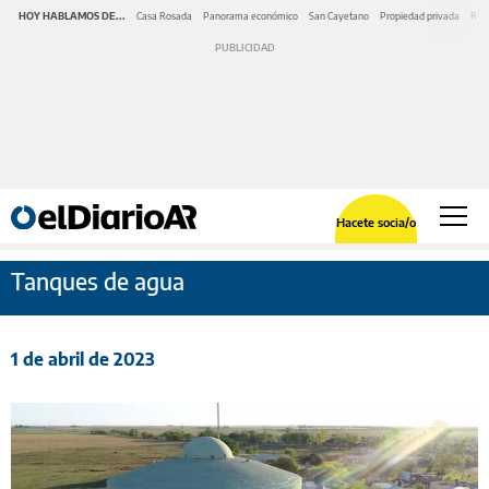
HOY HABLAMOS DE...
Casa Rosada
Panorama económico
San Cayetano
Propiedad privada
Repr
Hacete socia/o
Tanques de agua
1 de abril de 2023