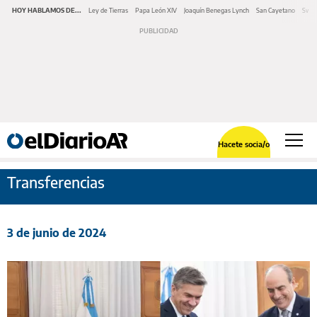
HOY HABLAMOS DE...
Ley de Tierras
Papa León XIV
Joaquín Benegas Lynch
San Cayetano
Swap
Hacete socia/o
Transferencias
3 de junio de 2024