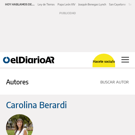
HOY HABLAMOS DE...
Ley de Tierras
Papa León XIV
Joaquín Benegas Lynch
San Cayetano
Swap
Hacete socia/o
Autores
BUSCAR AUTOR
Carolina Berardi