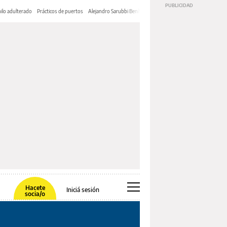
ilo adulterado
Prácticos de puertos
Alejandro Sarubbi Benítez
Hacete
Iniciá sesión
socia/o