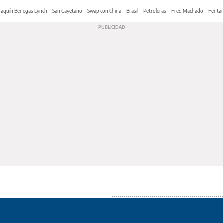
oaquín Benegas Lynch
San Cayetano
Swap con China
Brasil
Petroleras
Fred Machado
Fentan