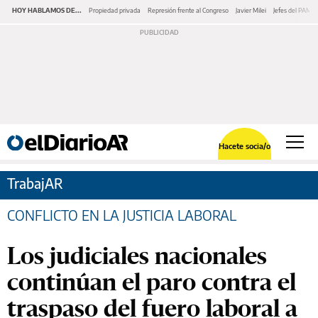
HOY HABLAMOS DE...
Propiedad privada
Represión frente al Congreso
Javier Milei
Jefes del PAMI
Hacete socia/o
TrabajAR
CONFLICTO EN LA JUSTICIA LABORAL
Los judiciales nacionales
continúan el paro contra el
traspaso del fuero laboral a