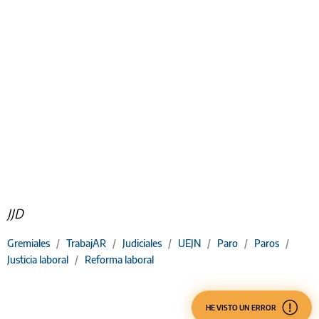
JJD
Gremiales
/
TrabajAR
/
Judiciales
/
UEJN
/
Paro
/
Paros
/
Justicia laboral
/
Reforma laboral
HE VISTO UN ERROR