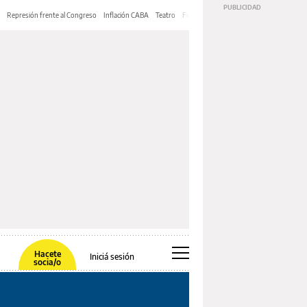
Represión frente al Congreso
Inflación CABA
Teatro
Feria de Editores
Mery Streep
Hacete
Iniciá sesión
socia/o