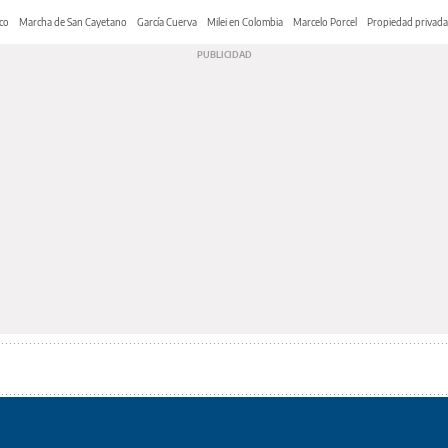
co
Marcha de San Cayetano
García Cuerva
Milei en Colombia
Marcelo Porcel
Propiedad privada